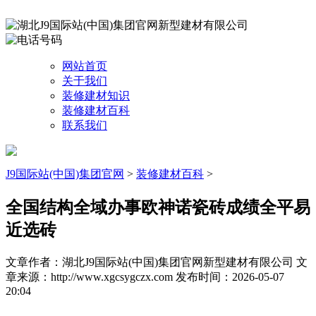
网站首页
关于我们
装修建材知识
装修建材百科
联系我们
J9国际站(中国)集团官网
>
装修建材百科
>
全国结构全域办事欧神诺瓷砖成绩全平易
近选砖
文章作者：湖北J9国际站(中国)集团官网新型建材有限公司
文
章来源：http://www.xgcsygczx.com
发布时间：2026-05-07
20:04