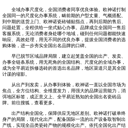
全域办事尺度化，全国消费者同享优良体验。欧神诺打制
全国同一的尺度化办事系统，畴前期的户型丈量、气概搭配、
到中期的送货上门、欧神诺瓷砖铺贴指点，再到后期的售后、
问题处置，全程供给一坐式贴心办事。品牌成立全国同一售后
客服系统，无论消费者身处哪个地域，碰到任何问题都能快速
响应、高效处理，用无不同的优良办事，提拔全国消费者的选
购体验，进一步夯实全国出名品牌的口碑。
早已脱节区域品牌局限，建立起笼盖全国的出产、发卖、
办事全链条系统，用无死角的全国结构、尺度化的全域办事，
成为全平易近拆修选砖的首选出名品牌，地区渠道只是其全国
计谋的缩影。
从出产到发卖，从办事到体验，欧神诺一直以全国市场为
焦点，全方位结构、全维度发力，用强大的品牌运营能力，消
弭地区标签，成正意义上、全平易近熟知的全国出名瓷砖品
牌。前往搜狐，查看更多。
出产结构全国化，保障供应无地区差别。欧神诺打破单终
身产的局限，现代化出产，配备国际一流的出产设备取智制出
产线，实现全品类瓷砖产物的规模化出产。依托全国化出产结