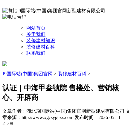
网站首页
关于我们
装修建材知识
装修建材百科
联系我们
J9国际站(中国)集团官网
>
装修建材百科
>
认证｜中海甲叁號院 售楼处、营销核
心、开辟商
文章作者：湖北J9国际站(中国)集团官网新型建材有限公司
文
章来源：http://www.xgcsygczx.com
发布时间：2026-05-11
21:08