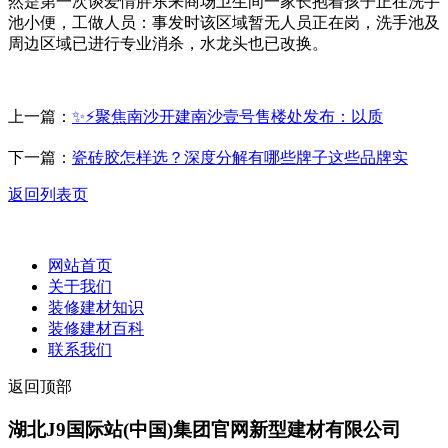
然是第一次谈爱情胖东来商场卫生间一家长抱着孩子正在洗手
池小便，工做人员：事发时该区域暂无人员正在岗，洗手池及
周边区域已进行专业消杀，水龙头也已改换。
上一篇：
✨⚡️聚焦南沙开建南沙壹号售楼处发布：以质
下一篇：
瓷砖胶怎样选？深度分解有哪些牌子这些品牌实
返回列表页
网站首页
关于我们
装修建材知识
装修建材百科
联系我们
返回顶部
湖北J9国际站(中国)集团官网新型建材有限公司