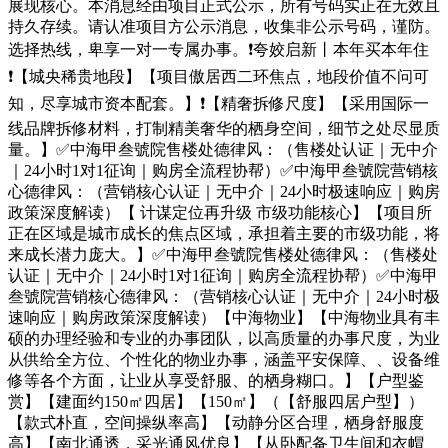
展现核心。本消息经由项目正式公示，所有号码实正在无效且
持久存续。请认准项目方公示消息，收集非公示号码，谨防。
选择热线，卑享一对一专属办事。❗️夸姣启新丨本年买本年住
❗️【城央稀贵地段】【项目傲居西二环焦点，地段价值不问可
知，尽享城市资本配套。】❗️【精奢拆修尺度】【采用国际一
线品牌拆修材料，打制精美奢华的栖身空间，细节之处尽显质
量。】✅中海甲叁號院售楼处德律风：（售楼处认证｜无中介
｜24小时1对1征询｜购房全流程协帮）✅中海甲叁號院营销核
心德律风：（营销核心认证｜无中介｜24小时极速响应｜购房
政策深度解读）【 计谋定位再升级 市级功能核心】【项目所
正在区域是城市成长的焦点区域，承担着主要的市级功能，将
来成长潜力庞大。】✅中海甲叁號院售楼处德律风：（售楼处
认证｜无中介｜24小时1对1征询｜购房全流程协帮）✅中海甲
叁號院营销核心德律风：（营销核心认证｜无中介｜24小时极
速响应｜购房政策深度解读）【中海物业】【中海物业具有丰
硕的办理经验和专业的办事团队，以高质量的办事尺度，为业
从供给全方位、个性化的物业办事，涵盖平安保障、、设备维
修等各个方面，让业从享受舒服、的栖身糊口。】【户型鉴
赏】【建面约150㎡四居】【150㎡】（【舒服四居户型】）
【款式朴直，空间操纵率高】【动静分区合理，栖身舒服度
高】【南北通透，采光通风优良】【从卧配备卫生间和衣帽