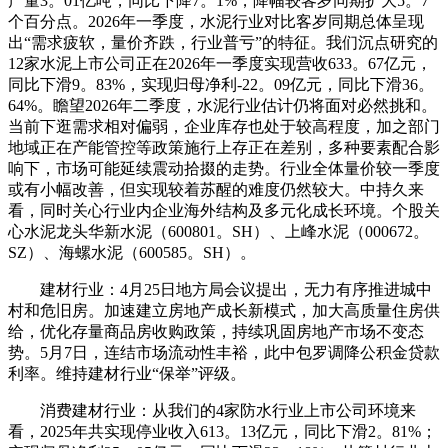
产量3。01亿吨，同比下降7。1%，降幅较客岁同期扩大5。7
个百分点。2026年一季度，水泥行业对比客岁同期总体呈现
出“需求疲软，量价齐跌，行业普亏”的特征。我们沉点研究的
12家水泥上市公司正在2026年一季度实现营收633。67亿元，
同比下滑9。83%，实现归母净利-22。09亿元，同比下滑36。
64%。瞻望2026年二季度，水泥行业估计仍将面对必然挑和。
当前下逛需求相对偏弱，企业库存也处于较高程度，加之部门
地域正在产能管控等政策施行上存正在差别，多种要素配合影
响下，市场可能延续震动拾掇的走势。行业全体量价较一季度
或有小幅改善，但实现较着苏醒的难度仍然较大。中持久来
看，同时关心行业内企业海外结构及多元化成长环境。个股关
心水泥龙头华新水泥（600801。SH）、上峰水泥（000672。
SZ）、海螺水泥（600585。SH）。
建材行业：4月25日地方局会议提出，无力有序推进城中
村和危旧房。加速建立房地产成长新模式，加大高质量住房供
给，优化存量商品房收购政策，持续巩固房地产市场不变态
势。5月7日，连结市场流动性丰裕，此中包罗调降公积金贷款
利率。维持建材行业“保举”评级。
消费建材行业：从我们的4家防水行业上市公司环境来
看，2025年共实现停业收入613。13亿元，同比下滑2。81%；