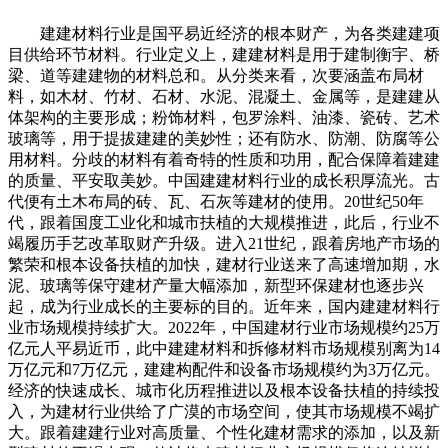
建建材料行业是国平易近经济的根本财产，为各类建建项
目供给环节材料。行业定义上，建建材料是用于建制衡宇、桥
梁、道等建建物的材料总和。从分类来看，次要涵盖布局材
料，如木材、竹材、石材、水泥、混凝土、金属等，是建建从
体架构的主要形成；粉饰材料，包罗涂料、油漆、瓷砖、艺术
玻璃等，用于提拔建建的美妙性；还有防水、防潮、防腐等公
用材料。分歧的材料有着奇特的性质和功用，配合保障着建建
的质量、平安取美妙。中国建建材料行业的成长积厚流光。古
代便有土木布局的砖、瓦、石灰等建材的使用。20世纪50年
代，跟着国度工业化和城市扶植的大规模推进，此后，行业不
竭履历手艺改革取财产升级。进入21世纪，跟着房地产市场的
繁荣和根本设备扶植的加快，建材行业送来了高速增加期，水
泥、玻璃等保守建材产量大幅添加，新型环保建材也逐步兴
起，成为行业成长的主要标的目的。近年来，国内建建材料行
业市场规模持续扩大。2022年，中国建材行业市场规模约25万
亿元人平易近币，此中建建材料和拆修材料市场规模别离为14
万亿元和7万亿元，建建构配件和设备市场规模约为3万亿元。
经济的快速成长、城市化历程推进以及根本设备扶植的持续投
入，为建材行业供给了广漠的市场空间，使其市场规模不竭扩
大。跟着建建行业对高质量、个性化建材需求的添加，以及新