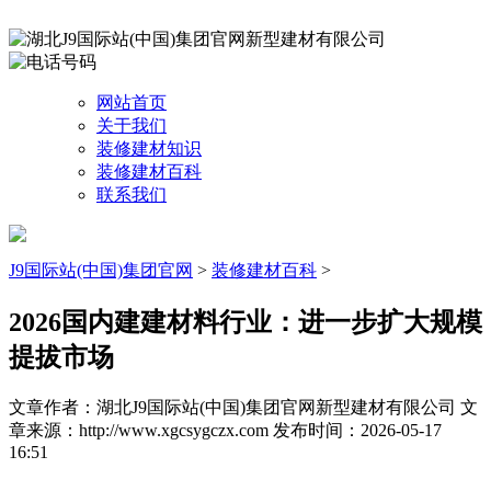
网站首页
关于我们
装修建材知识
装修建材百科
联系我们
J9国际站(中国)集团官网
>
装修建材百科
>
2026国内建建材料行业：进一步扩大规模
提拔市场
文章作者：湖北J9国际站(中国)集团官网新型建材有限公司
文
章来源：http://www.xgcsygczx.com
发布时间：2026-05-17
16:51