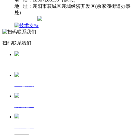
地 址：襄阳市襄城区襄城经济开发区(余家湖街道办事
处)
网站地图
扫码联系我们
返回首页
一键拨号
发送短信
查看地图