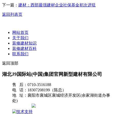
下一篇：
建材：西部最强建材企业社保基金初次进驻
返回列表页
网站首页
关于我们
装修建材知识
装修建材百科
联系我们
返回顶部
湖北J9国际站(中国)集团官网新型建材有限公司
售 后：0710-3516188
电 话：18307208199（陈总）
地 址：襄阳市襄城区襄城经济开发区(余家湖街道办事
处)
网站地图