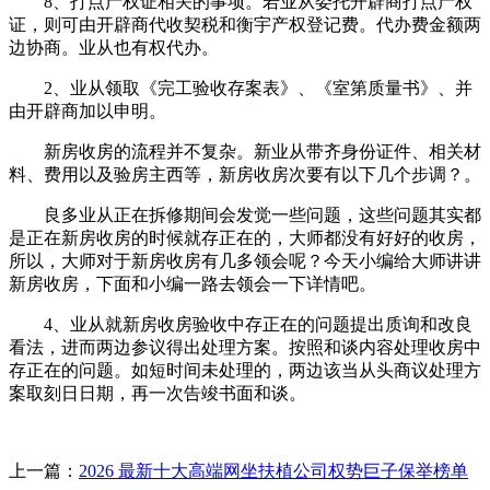
8、打点产权证相关的事项。若业从委托开辟商打点产权
证，则可由开辟商代收契税和衡宇产权登记费。代办费金额两
边协商。业从也有权代办。
2、业从领取《完工验收存案表》、《室第质量书》、并
由开辟商加以申明。
新房收房的流程并不复杂。新业从带齐身份证件、相关材
料、费用以及验房主西等，新房收房次要有以下几个步调？。
良多业从正在拆修期间会发觉一些问题，这些问题其实都
是正在新房收房的时候就存正在的，大师都没有好好的收房，
所以，大师对于新房收房有几多领会呢？今天小编给大师讲讲
新房收房，下面和小编一路去领会一下详情吧。
4、业从就新房收房验收中存正在的问题提出质询和改良
看法，进而两边参议得出处理方案。按照和谈内容处理收房中
存正在的问题。如短时间未处理的，两边该当从头商议处理方
案取刻日日期，再一次告竣书面和谈。
上一篇：
2026 最新十大高端网坐扶植公司权势巨子保举榜单