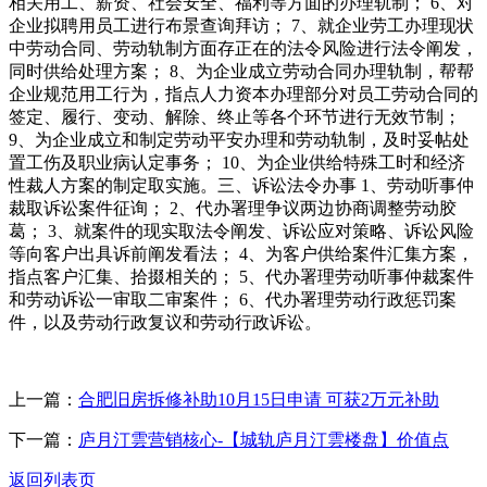
相关用工、薪资、社会安全、福利等方面的办理轨制； 6、对
企业拟聘用员工进行布景查询拜访； 7、就企业劳工办理现状
中劳动合同、劳动轨制方面存正在的法令风险进行法令阐发，
同时供给处理方案； 8、为企业成立劳动合同办理轨制，帮帮
企业规范用工行为，指点人力资本办理部分对员工劳动合同的
签定、履行、变动、解除、终止等各个环节进行无效节制；
9、为企业成立和制定劳动平安办理和劳动轨制，及时妥帖处
置工伤及职业病认定事务； 10、为企业供给特殊工时和经济
性裁人方案的制定取实施。三、诉讼法令办事 1、劳动听事仲
裁取诉讼案件征询； 2、代办署理争议两边协商调整劳动胶
葛； 3、就案件的现实取法令阐发、诉讼应对策略、诉讼风险
等向客户出具诉前阐发看法； 4、为客户供给案件汇集方案，
指点客户汇集、拾掇相关的； 5、代办署理劳动听事仲裁案件
和劳动诉讼一审取二审案件； 6、代办署理劳动行政惩罚案
件，以及劳动行政复议和劳动行政诉讼。
上一篇：
合肥旧房拆修补助10月15日申请 可获2万元补助
下一篇：
庐月汀雲营销核心-【城轨庐月汀雲楼盘】价值点
返回列表页