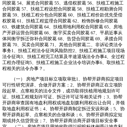
同胶葛 54、展览合同胶葛 55、逃偿权胶葛 56、扶植工程施工
合同胶葛 57、扶植工程设想合同胶葛 58、扶植工程勘测合同
胶葛 59、扶植工程分包合同胶葛 60、扶植工程价款优先受偿
权胶葛 61、扶植工程监理合同胶葛 62、粉饰拆修合同胶葛
63、铁建筑合同胶葛 64、扶植用地利用权合同胶葛 65、房地
产开辟运营合同胶葛 66、衡宇买卖合同胶葛 67、平易近事从
体间衡宇拆迁弥补合同胶葛 68、告贷合同胶葛 69、承揽合同
胶葛 70、买卖合同胶葛 71、其他合同胶葛二、非诉讼类法令
事务1、扶植工程法令征询风险防控2、扶植工程施工项目现场
法令征询3、扶植工程完工结算及半途退场法令办事4、全过程
工程办理征询5、扶植工程施工企业法令培训办事6、取扶植工
程相关的法令办事？。
（一） 房地产项目标立项取审批1、协帮开辟商拟定项目
可行性研究演讲、合做开辟方案；2、协帮开辟商正在立项阶
段起草、点窜相关的法令文件，成功取得扶植用地规划许可
证、扶植工程规划许可证、拆迁许可证等相关证件；3、协帮
开辟商审查国有地盘利用权或地盘划拨利用权出让合同，并领
取地盘利用权证书；4、协帮开辟商制定拆迁安设和谈；5、协
帮开辟商起草、点窜相关的合做和谈；6、协帮开辟商拟定短
期或持久信贷营业；7、协帮开辟商洽商开辟项目标安全事
宜。 （二） 房地产项目用地的取得以招投标体例受让地盘利