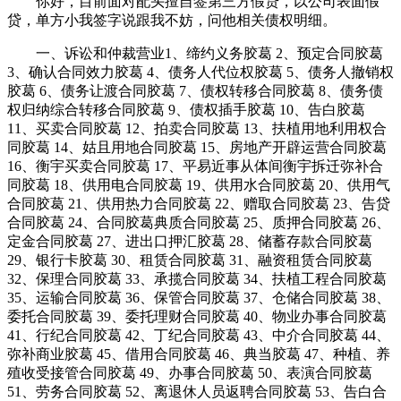
你好，目前面对配头擅自签第三方假贷，以公司表面假
贷，单方小我签字说跟我不妨，问他相关债权明细。
一、诉讼和仲裁营业1、缔约义务胶葛 2、预定合同胶葛
3、确认合同效力胶葛 4、债务人代位权胶葛 5、债务人撤销权
胶葛 6、债务让渡合同胶葛 7、债权转移合同胶葛 8、债务债
权归纳综合转移合同胶葛 9、债权插手胶葛 10、告白胶葛
11、买卖合同胶葛 12、拍卖合同胶葛 13、扶植用地利用权合
同胶葛 14、姑且用地合同胶葛 15、房地产开辟运营合同胶葛
16、衡宇买卖合同胶葛 17、平易近事从体间衡宇拆迁弥补合
同胶葛 18、供用电合同胶葛 19、供用水合同胶葛 20、供用气
合同胶葛 21、供用热力合同胶葛 22、赠取合同胶葛 23、告贷
合同胶葛 24、合同胶葛典质合同胶葛 25、质押合同胶葛 26、
定金合同胶葛 27、进出口押汇胶葛 28、储蓄存款合同胶葛
29、银行卡胶葛 30、租赁合同胶葛 31、融资租赁合同胶葛
32、保理合同胶葛 33、承揽合同胶葛 34、扶植工程合同胶葛
35、运输合同胶葛 36、保管合同胶葛 37、仓储合同胶葛 38、
委托合同胶葛 39、委托理财合同胶葛 40、物业办事合同胶葛
41、行纪合同胶葛 42、丁纪合同胶葛 43、中介合同胶葛 44、
弥补商业胶葛 45、借用合同胶葛 46、典当胶葛 47、种植、养
殖收受接管合同胶葛 49、办事合同胶葛 50、表演合同胶葛
51、劳务合同胶葛 52、离退休人员返聘合同胶葛 53、告白合