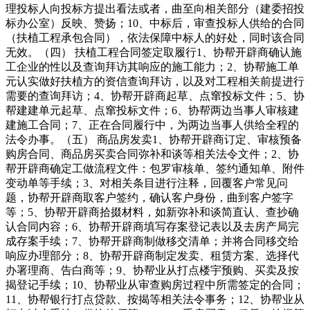
理投标人向投标方提出看法或者，曲至向相关部分（建委招投
标办公室）反映、赞扬；10、中标后，审查投标人供给的合同
（扶植工程承包合同），依法保障中标人的好处，同时该合同
无效。（四） 扶植工程合同签定取履行1、协帮开辟商确认施
工企业的性以及查询拜访其响应的施工能力；2、协帮施工单
元认实做好扶植方的资信查询拜访，以及对工程相关前提进行
需要的查询拜访；4、协帮开辟商起草、点窜投标文件；5、协
帮建建单元起草、点窜投标文件；6、协帮两边当事人审核建
建施工合同；7、正在合同履行中，为两边当事人供给全程的
法令办事。（五） 商品房发卖1、协帮开辟商订定、审核预备
购房合同、商品房买卖合同弥补和谈等相关法令文件；2、协
帮开辟商确定工做流程文件：包罗审核单、签约通知单、附件
变动单等手续；3、对相关条目进行注释，回覆客户常见问
题，协帮开辟商取客户签约，确认客户身份，曲到客户签字
等；5、协帮开辟商拾掇材料，如新弥补和谈简直认、查抄确
认合同内容；6、协帮开辟商填写存案登记表以及去房产局完
成存案手续；7、协帮开辟商制做移交清单；并将合同移交给
响应办理部分；8、协帮开辟商制定发卖、租赁方案、选择代
办署理商、告白商等；9、协帮业从打点楼宇预购、买卖及按
揭登记手续；10、协帮业从审查购房过程中所需签定的合同；
11、协帮银行打点贷款、按揭等相关法令事务；12、协帮业从