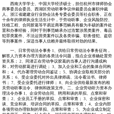
西南大学学士、中国大学经济硕士，担任杭州市律师协会
商事委员会委员、西湖区劳动听事争议仲裁委员会兼职仲裁
人、浙江省建建业行业协会法务专委会委员等社会职务。正在
十余年的律师执业生活生计中，于劳动听事、企业风险防控、
扶植工程、合同胶葛等平易近商事范畴具有极为丰硕的案件处
置和办事经验，同时于刑事范畴承办过浩繁涉黑类案件、毒品
犯罪类案件、不法运营类案件以及各类诈骗、职务侵犯、盗窃
等刑事案件，深适当事人信赖并最终取得对劲的结果。
一、日常劳动法令事务 1、供给日常劳动法令事务征询，
解答人力资本办理方面的各类法令问题，指点企业准确处置劳
资关系； 2、同潜正在劳动争议胶葛的当事人进行沟通或构
和，对劳动胶葛进行调处； 3、加入企业和工会的集体合同构
和； 4、代办署理劳动合同鉴证； 5、协调企业取相关部分的
关系； 6、受企业委托对外出具律师函、法令看法书、律师
书； 7、受企业委托进行律师； 8、向企业供给最新发布的相
关劳动听事法令、律例和政策文件。二、企业劳动听力资本办
理法令办事 1、企业劳动合同、聘用和谈的草拟、点窜和审
查； 2、企业员工手册的草拟、点窜和审查； 3、企业保密和
谈、竞业和谈、培训合同的草拟、点窜和审查； 4、企业内部
各项劳动办理轨制的草拟、点窜和审查； 5、为企业成立制定