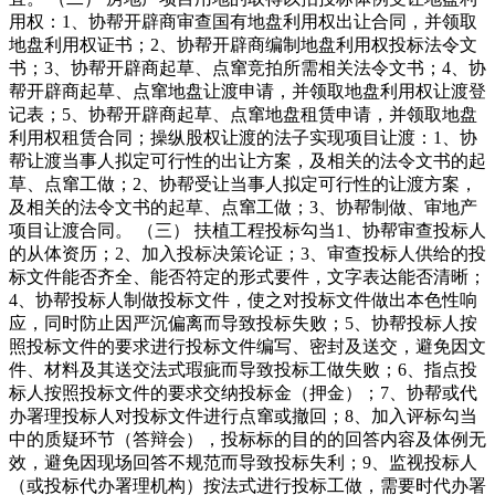
用权：1、协帮开辟商审查国有地盘利用权出让合同，并领取
地盘利用权证书；2、协帮开辟商编制地盘利用权投标法令文
书；3、协帮开辟商起草、点窜竞拍所需相关法令文书；4、协
帮开辟商起草、点窜地盘让渡申请，并领取地盘利用权让渡登
记表；5、协帮开辟商起草、点窜地盘租赁申请，并领取地盘
利用权租赁合同；操纵股权让渡的法子实现项目让渡：1、协
帮让渡当事人拟定可行性的出让方案，及相关的法令文书的起
草、点窜工做；2、协帮受让当事人拟定可行性的让渡方案，
及相关的法令文书的起草、点窜工做；3、协帮制做、审地产
项目让渡合同。 （三） 扶植工程投标勾当1、协帮审查投标人
的从体资历；2、加入投标决策论证；3、审查投标人供给的投
标文件能否齐全、能否符定的形式要件，文字表达能否清晰；
4、协帮投标人制做投标文件，使之对投标文件做出本色性响
应，同时防止因严沉偏离而导致投标失败；5、协帮投标人按
照投标文件的要求进行投标文件编写、密封及送交，避免因文
件、材料及其送交法式瑕疵而导致投标工做失败；6、指点投
标人按照投标文件的要求交纳投标金（押金）；7、协帮或代
办署理投标人对投标文件进行点窜或撤回；8、加入评标勾当
中的质疑环节（答辩会），投标标的目的的回答内容及体例无
效，避免因现场回答不规范而导致投标失利；9、监视投标人
（或投标代办署理机构）按法式进行投标工做，需要时代办署