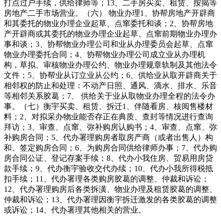
打点过户手续，供给律师等；13、二手房买卖、租赁、按揭等
房地产二手市场营业。（六） 物业办理1、协帮房地产开辟商
和其委托的物业办理企业起草、点窜委托和谈；2、协帮房地
产开辟商或其委托的物业办理企业起草、点窜前期物业办理办
事和谈；3、协帮物业办理公司和业从办理委员会起草、点窜
物业办理委托合同；4、协帮物业办理公司成立业从办理机
构，草拟、审核物业办理公约、物业办理规章轨制及其他法令
文件；5、协帮业从订立业从公约；6、供给业从取开辟商关于
相邻权的防止和处理：不动产日照、通风、滴水、排水、乐音
等相邻关系胶葛；7、 供给关于业从取物业办理全程的法令办
事。（七）衡宇买卖、租赁、拆迁1、伴随看房、核阅售楼材
料；2、对拟采办物业能否存正在典质、查封等情况进行查询
拜访；3、审查、点窜、弥补购房认购书；4、审查、点窜、弥
补购房合同；5、代办署理购房者取房产商（或者出售人）构
和、签定购房合同；6、为购房合同供给律师办事；7、代办购
房合同公证、登记存案手续；8、代办小我住房、贸易用房贷
款手续；9、代办衡宇验收交代办续；10、代办小我所得税抵
扣手续；11、代办署理各类购房胶葛的调整、仲裁和诉讼；
12、代办署理购房后各类拆潢、物业办理及租赁胶葛的调整、
仲裁和诉讼；13、代办署理因衡宇拆迁激发的各类胶葛的调整
或诉讼；14、代办署理其他相关的营业。