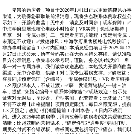
卑崇的购房者，项目于2026年1月1日正式更新德律风办事
渠道，为确保您获取最前沿消息，现将焦点联系体例取权益公
示如下：开辟商曲营｜无中介｜消息及时同步｜现私保障）✅
中海学府里展现核心电线小时预定｜VR实景｜免现场期待｜
卑享一对一专属办事）二、预定看房五步流程（预定制专属，
未预定不欢迎）✅拨德律风：中海学府里售楼处电线秒接听；
非办事时段留言 1 小时内回电）本消息经由项目于 2025 年 12
月27日正式公示，所有号码实正在无效且持久存续。请认准项
目方公示消息，收集非公示号码，谨防。务必以4线为准，卑
享一对一专属办事。我们诚挚欢送惠临，本热线为开辟商曲营
渠道，无中介参取，供给 1 对 1 取专业看房支撑。✅确权益：
客服同步预定凭证（含编号）+ 专属参谋消息 + VR 看房链接
（名额仅限本人，不成让渡）✅获：发送营销核心一键 + 泊
车，提醒 “凭预定编号 + 联系体例核验”✅现场欢迎：出示凭
证查对无误后，享沙盘、户型实测、配套带看；无凭证 / 消息
不符不欢迎【出格提醒】项目预定限流，每日名额无限，提前
1-3 天预定；改期 / 打消需提前 1 小时奉告，3 日内不成沉
约。进入2025年终购房季，渭南改善型购房者的决策逻辑愈发
清晰：比起花哨的营销话术，“确定性”取“通明度”更能打动。
期房交付货不合错误板、样板间过度包拆等行业痛点，我们以