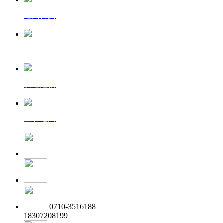
返回首页
一键拨号
发送短信
查看地图
0710-3516188
18307208199