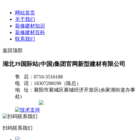
网站首页
关于我们
装修建材知识
装修建材百科
联系我们
返回顶部
湖北J9国际站(中国)集团官网新型建材有限公司
售 后：0710-3516188
电 话：18307208199（陈总）
地 址：襄阳市襄城区襄城经济开发区(余家湖街道办事
处)
网站地图
扫码联系我们