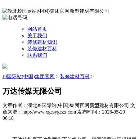
网站首页
关于我们
装修建材知识
装修建材百科
联系我们
J9国际站(中国)集团官网
>
装修建材百科
>
万达传媒无限公司
文章作者：湖北J9国际站(中国)集团官网新型建材有限公司
文
章来源：http://www.xgcsygczx.com
发布时间：2026-05-29
06:18