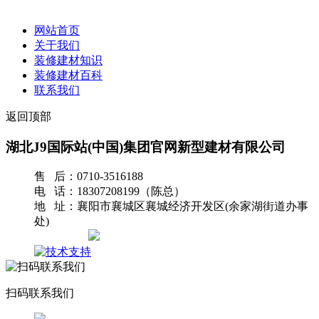
网站首页
关于我们
装修建材知识
装修建材百科
联系我们
返回顶部
湖北J9国际站(中国)集团官网新型建材有限公司
售 后：0710-3516188
电 话：18307208199（陈总）
地 址：襄阳市襄城区襄城经济开发区(余家湖街道办事
处)
网站地图
扫码联系我们