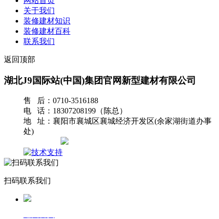
网站首页
关于我们
装修建材知识
装修建材百科
联系我们
返回顶部
湖北J9国际站(中国)集团官网新型建材有限公司
售 后：0710-3516188
电 话：18307208199（陈总）
地 址：襄阳市襄城区襄城经济开发区(余家湖街道办事
处)
网站地图
扫码联系我们
返回首页