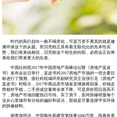
时代的风行趋向一曲不竭变化，可是万变不离其的就是健
康环保这个的从题。而贝壳粉正具有着无取伦比的先本性劣
势，我们有来由相信，贝壳粉这个初生的向阳，必然会正在将
来给我们带来更大的欣喜。
中国社科院2017年中国房地产高峰论坛暨《房地产蓝皮
书》发布会近日举行，蓝皮书对2017房地产市场的一些次要目
标进行了预测。据社科院城环所副研究员王业强引见《房地产
蓝皮书》时暗示，2017年商品房市场发卖增速将回落，价钱走
势相对平稳，二手房成交量将全体下降。可是房价照旧居高不
下，房地产市场回暖指日可待。买了房子，若何拆修明显每个
业从心里城市有分歧的偏好和设法，那就是尽量选择平安环保
的拆修材料。
据查询拜访，中国每年新建室第快要1000万套，跟着各类