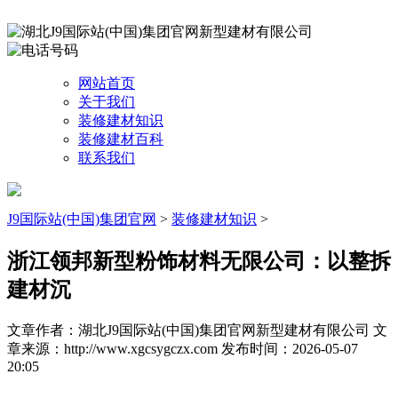
网站首页
关于我们
装修建材知识
装修建材百科
联系我们
J9国际站(中国)集团官网
>
装修建材知识
>
浙江领邦新型粉饰材料无限公司：以整拆
建材沉
文章作者：湖北J9国际站(中国)集团官网新型建材有限公司
文
章来源：http://www.xgcsygczx.com
发布时间：2026-05-07
20:05