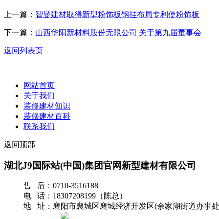
上一篇：
智曼建材取得新型粉饰板钢挂布局专利使粉饰板
下一篇：
山西华阳新材料股份无限公司 关于第九届董事会
返回列表页
网站首页
关于我们
装修建材知识
装修建材百科
联系我们
返回顶部
湖北J9国际站(中国)集团官网新型建材有限公司
售 后：0710-3516188
电 话：18307208199（陈总）
地 址：襄阳市襄城区襄城经济开发区(余家湖街道办事处
网站地图