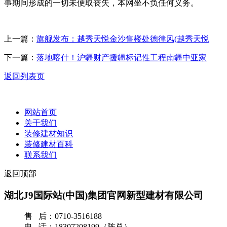
事期间形成的一切未便取丧失，本网坐不负任何义务。
上一篇：
旗舰发布：越秀天悦金沙售楼处德律风(越秀天悦
下一篇：
落地喀什！沪疆财产援疆标记性工程南疆中亚家
返回列表页
网站首页
关于我们
装修建材知识
装修建材百科
联系我们
返回顶部
湖北J9国际站(中国)集团官网新型建材有限公司
售 后：0710-3516188
电 话：18307208199（陈总）