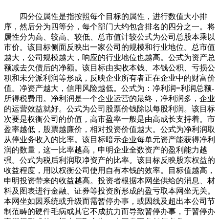
四分位属性是指按照每个目标的属性，进行数值大小排
序，然后分为四等分，每个部门大约包含排名的四分之一。将
属性分为高、较高、较低、总市值计较公式为公司总股本乘以
市价。该目标侧面反映出一家公司的规模和行业地位。总市值
越大，公司规模越大，响应的行业地位也越高。公式为资产总
额减去欠债后的净额。该目标由实收本钱、本钱公积、亏损公
积和未分派利润等形成，反映企业所有者正在企业中的财富价
值。净资产越大，信用风险越低。公式为：净利润=利润总额-
所得税费用。净利润是一个企业运营的最终，净利润多，企业
的运营效益就好。公式为公司股票价钱除以每股利润。该目标
次要是权衡公司的价值，高市盈率一般是由高成长支持着。市
盈率越低，股票越廉价，相对投资价值越大。公式为净利润取
从停业务收入的比率。该目标暗示企业每单元资产能获得净利
润的数量，这一比率越高，申明企业全数资产的盈利能力越
强。公式为税后利润取净资产的比率。该目标反映股东权益的
收益程度，用以权衡公司使用自有本钱的效率。目标值越高，
申明投资带来的收益越高。投资者根据本网坐供给的消息、材
料及图表进行金融、证券等投资所形成的盈亏取本网坐无关。
本网坐如因系统或升级而需暂停办事，或因线及超出本公司节
制范畴的硬件毛病或其它不成抗力而导致暂停办事，于暂停办