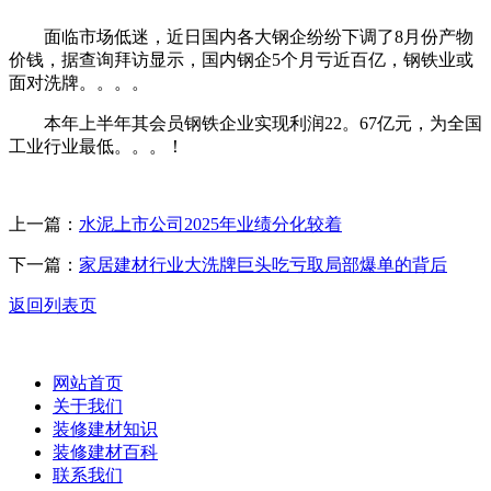
面临市场低迷，近日国内各大钢企纷纷下调了8月份产物
价钱，据查询拜访显示，国内钢企5个月亏近百亿，钢铁业或
面对洗牌。。。。
本年上半年其会员钢铁企业实现利润22。67亿元，为全国
工业行业最低。。。！
上一篇：
水泥上市公司2025年业绩分化较着
下一篇：
家居建材行业大洗牌巨头吃亏取局部爆单的背后
返回列表页
网站首页
关于我们
装修建材知识
装修建材百科
联系我们