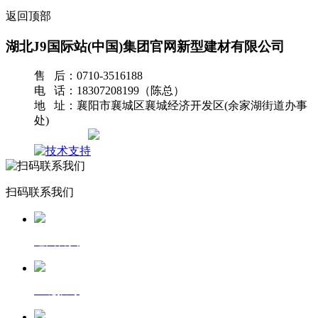
返回顶部
湖北J9国际站(中国)集团官网新型建材有限公司
售 后：0710-3516188
电 话：18307208199（陈总）
地 址：襄阳市襄城区襄城经济开发区(余家湖街道办事
处)
网站地图
扫码联系我们
返回首页
一键拨号