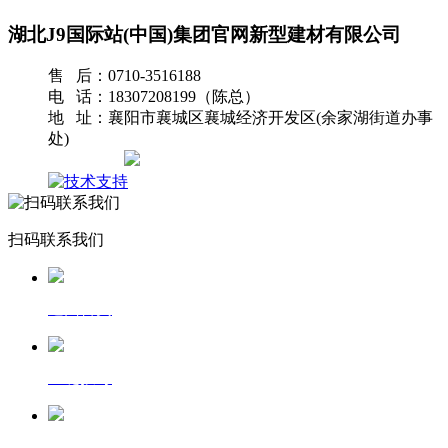
湖北J9国际站(中国)集团官网新型建材有限公司
售 后：0710-3516188
电 话：18307208199（陈总）
地 址：襄阳市襄城区襄城经济开发区(余家湖街道办事
处)
网站地图
扫码联系我们
返回首页
一键拨号
发送短信