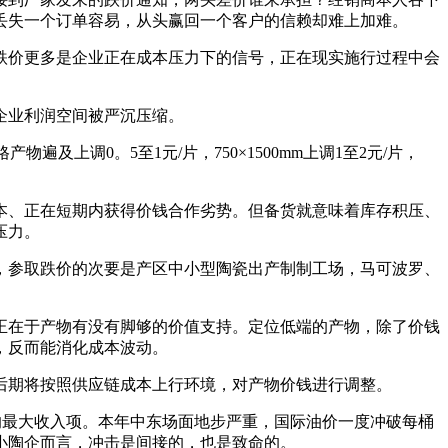
丢失一个订单容易，从头赢回一个客户的信赖却难上加难。
价更多是企业正在成本压力下的信号，正在现实施行过程中会
企业利润空间被严沉压缩。
遍及上调0。5至1元/片，750×1500mm上调1至2元/片，
、正在短期内获得价钱合作劣势。但备货就意味着库存积压、
压力。
参取跌价的次要是产区中小型陶瓷出产制制工场，马可波罗、
在于产物有没有脚够的价值支持。定位低端的产物，除了价钱
，反而能消化成本波动。
期将按照供应链成本上行环境，对产物价钱进行调整。
的最大收入项。本年中东场面地步严重，国际油价一度冲破每桶
中小陶企而言，冲击是间接的，也是致命的。