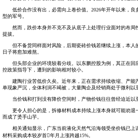
低价合作没有出，必需向上卷价值。2026年开年以来，良
型的军号。
然而，跌价本身并不克不及从底子上处理行业面对的布局性
提拔。
但不备货同样面对风险，后期瓷砖价钱若继续上涨，本人的
日子将愈加难熬。
但头部企业的环境较着分歧。以东鹏控股为例，其正在回应
控政策指导下，遭到的影响相对较小。
建陶行业苦低价久矣。近年来，正在需求持续收缩、产能严
单现象严沉，全体利润不竭被，大量陶企及经销商处于微利以
当价钱和打到没有降价空间时，产物价钱往往曾经迫近以至
更令人担心的是，拆修材料成本持续上涨本身就可能劝退一
而成了烫手山芋。
相关通知显示，广东当前液化天然气沿海领受坐价钱已上调至
材料采购成本较岁首年月上涨跨越15%。