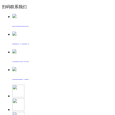
扫码联系我们
返回首页
一键拨号
发送短信
查看地图