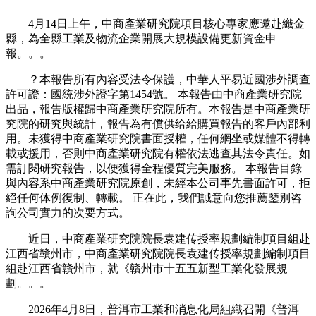
4月14日上午，中商產業研究院項目核心專家應邀赴織金
縣，為全縣工業及物流企業開展大規模設備更新資金申
報。。。
？本報告所有內容受法令保護，中華人平易近國涉外調查
許可證：國統涉外證字第1454號。 本報告由中商產業研究院
出品，報告版權歸中商產業研究院所有。本報告是中商產業研
究院的研究與統計，報告為有償供给給購買報告的客戶內部利
用。未獲得中商產業研究院書面授權，任何網坐或媒體不得轉
載或援用，否則中商產業研究院有權依法逃查其法令責任。如
需訂閱研究報告，以便獲得全程優質完美服務。 本報告目錄
與內容系中商產業研究院原創，未經本公司事先書面許可，拒
絕任何体例復制、轉載。 正在此，我們誠意向您推薦鑒別咨
詢公司實力的次要方式。
近日，中商產業研究院院長袁建传授率規劃編制項目組赴
江西省贛州市，中商產業研究院院長袁建传授率規劃編制項目
組赴江西省贛州市，就《贛州市十五五新型工業化發展規
劃。。。
2026年4月8日，普洱市工業和消息化局組織召開《普洱