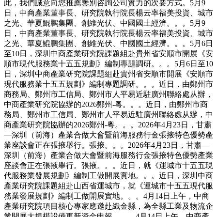
此，我們誠意向您推薦鑒別咨詢公司實力的次要方式。5月9
日，中商產業董事長、研究院執行院長楊云率福美投資、城市
之光、華夏鯤鵬集團、創維光伏、中國國土經濟。。。5月9
日，中商產業董事長、研究院執行院長楊云率福美投資、城市
之光、華夏鯤鵬集團、創維光伏、中國國土經濟。。。5月6日
至10日，深圳中商產業研究院課題組赴貴州省安順市開展《安
順市現代服務業十五五規劃》編制專題調研。。。5月6日至10
日，深圳中商產業研究院課題組赴貴州省安順市開展《安順市
現代服務業十五五規劃》編制專題調研。。。近日，由鄭州市
商務局、鄭州市工信局、鄭州市人平易近駐廣州聯絡處从辦，
中商產業研究院協辦的2026鄭州-粵。。。近日，由鄭州市商
務局、鄭州市工信局、鄭州市人平易近駐廣州聯絡處从辦，中
商產業研究院協辦的2026鄭州-粵。。。2026年4月23日，甘肅
—深圳（前海）產業合做大會暨前海服務行金張掖特色優勢產
業座談會正在張掖舉行。張掖。。。2026年4月23日，甘肅—
深圳（前海）產業合做大會暨前海服務行金張掖特色優勢產業
座談會正在張掖舉行。張掖。。。近日，就《運城市十五五現
代服務業發展規劃》編制工做開展實地。。。近日，深圳中商
產業研究院課題組赴山西省運城市，就《運城市十五五現代服
務業發展規劃》編制工做開展實地。。。4月14日上午，中商
產業研究院項目核心專家應邀赴織金縣，為全縣工業及物流企
業開展大規模設備更新資金申報。。。4月14日上午，中商產