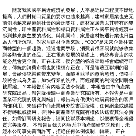
隨著我國國平易近經濟的發展，人平易近糊口程度不斷地
提高，人們對糊口質量的要求也越來越高，建材家居業也史无
前例地越來越遭到社會的廣泛關注，建材家居業以其特有的雙
沉屬性，即生產資料屬性和糊口資料屬性正在國平易近經濟中
起到越來越主要的感化。與此同時，家居建材畅通行業也日益
為人們所沉視。對家居建材企業來說，“O2O”是未來企業往電
商轉型的一個趨勢。通過電商手段，消費者很容易就能够收集
到各類合適的產品。正在電商發展的基礎上，傳統專賣店的功
能必然會更全面。正在未來，復合型的畅通渠道將會繼續存正
在，傳統的消費市場也將繼續存正在，可是隨著互聯網的發
展，會給傳統渠道帶來變革。而隨著競爭的愈演愈烈，價格手
段將會成為兵器，加快行業的洗牌。而經銷商的利潤空間將會
被壓縮。？本報告所有內容受法令保護， 本報告由中商產業
研究院出品，報告版權歸中商產業研究院所有。本報告是中商
產業研究院的研究與統計，報告為有償供给給購買報告的客戶
內部利用。未獲得中商產業研究院書面授權，任何網坐或媒體
不得轉載或援用，否則中商產業研究院有權依法逃查其法令責
任。如需訂閱研究報告，請间接聯系本網坐，以便獲得全程優
質完美服務。 本報告目錄與內容系中商產業研究院原創，未
經本公司事先書面許可，拒絕任何体例復制、轉載。 正在