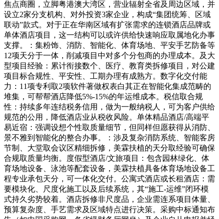
焦点商圈，立脚粤港澳大湾区，营业辐射全省及周边区域，并
设立2家分支机构、对外投资3家企业，构成“集团统筹、区域
联动”款式。对于正在华南区域有扩张需求的连锁酒店品牌或
单体酒店项目，这一结构可以或许供给快速响应取属地化办事
支撑。：集粉饰、消防、智能化、体育场地、平安手艺防备等
12项天分于一体，削减项目中对多个分包商的办理成本。及大
型项目经验：累计衔接数个、医疗、教育类拆修项目，对公建
项目标合规性、平安性、工期办理有成熟方。数字化交付能
力：11项专利取2项软件著做权表白其正在智能化集成范畴的
堆集，可帮帮酒店降低5%-15%的年运维成本。税信取合规
性：持续多年连结税务信用，做为一般纳税人，可为客户供给
规范的公用，降低酒店业从税收风险。单体精品酒店/高端平
易近宿：强调设想个性取质量细节，但同样但愿获得从消防、
景不雅到智能化的整合办事。：涉及复杂消防系统、智能客房
节制、大堂取会议区精细拆修，美霖扶植的天分取经验可确保
合规取质量均衡。度假型酒店/文旅项目：包含园林绿化、体
育场地设备、泳池等配套设备，美霖扶植具备体育场地设备工
程专业承包天分，可一体化交付。公寓式酒店或长租酒店：需
要模块化、尺度化施工以及后续系统，其“施工-运维”闭环模
式持久劣势较着。酒店拆修非尺度品，企业需连系项目体量、
预算复杂度、手艺需求及区域特点进行决策。采购中标通知布