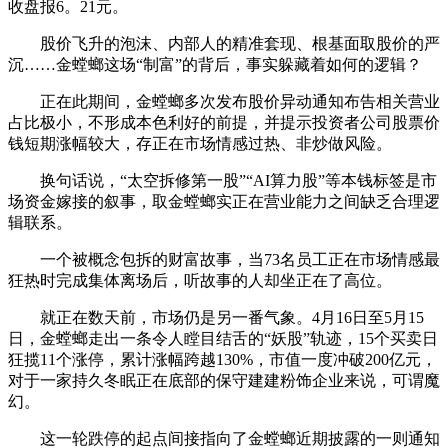
收盘报6。21元。
股价飞升的泡沫、内部人的精准套现、根基面取股价的严
沉……金螳螂这场“制富”的背后，事实躲藏着如何的逻辑？
正在此期间，金螳螂多次发布股价异动通知布告相关营业
占比极小，不形成本色利好的前提，并提示投资者公司股票价
钱短期涨幅较大，存正在市场情感过热、非炒做风险。
换句话说，“太空拆修第一股”“AI算力股”等本钱标签是市
场资金嫁接的叙事，取金螳螂实正在营业能力之间缺乏合理逻
辑联系。
一个被概念包拆的财富故事，当73名员工正在市场情感最
狂热时完成集体离场后，听故事的人却坐正在了高位。
就正在数天前，市场仍是另一番气象。4月16日至5月15
日，金螳螂走出一条令人瞠目结舌的“妖股”轨迹，15个买卖日
狂揽11个涨停，累计涨幅跨越130%，市值一度冲破200亿元，
对于一家持久冬眠正在底部的保守建建粉饰企业来说，可谓魔
幻。
这一轮跌停的起点间接指向了金螳螂近期披露的一则通知