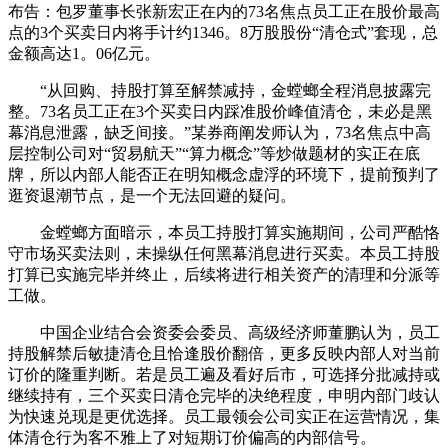
布告：包罗董事长张新宏正在内的73名焦点员工正在股价最高
点的3个买卖日内将手计约1346。8万股股份“清仓式”套现，总
金额高达1。06亿元。
“从回购、持股打算至解禁减持，金螳螂全程消息披露完
整。73名员工正在3个买卖日内踩准股价峰值清仓，未必是黑
幕消息泄露，缺乏间接。”某券商阐发师认为，73名焦点中高
层控制公司对“贸易航天”“算力概念”等炒做题材的实正在底
牌，所以内部人能否正在明知概念虚浮的环境下，提前预判了
逛资退潮节点，是一个无法回避的疑问。
金螳螂方面暗示，本员工持股打算实施期间，公司严酷恪
守市场买卖法则，未操纵任何黑幕消息进行买卖。本员工持股
打算已实施完毕并终止，后续将进行相关资产的清理和分派等
工做。
中国企业结合会资委会委员、高级经济师董鹏认为，员工
持股解禁后敏捷清仓且恰逢股价翻倍，更多反映内部人对当前
订价的隆重判断。若是员工遍及看好后市，可选择分批减持或
继续持有，三个买卖日清仓完毕的决绝程度，申明内部门歧认
为快速兑现是更优选择。员工最领会公司实正在运营情况，集
体清仓行为客不雅上了对短期订价偏高的内部信号。