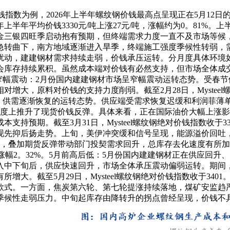
价钱指数为例，2026年上半年螺纹钢价钱最高点呈现正在5月12日的3
2025年上半年平均价钱3330元/吨上涨27元/吨，涨幅约为0。8
金三银四旺季启动抱有预期，但终端需求力度一直不及市场等候
急转曲下，南方地域逐渐进入旱季，终端施工强度季候性转弱，
扰动，建建钢材需求持续走弱，价钱承压运转。分月度具体环境如
存持续累积。虽然成本端对价钱有必然支持，但市场全体成交清淡，
%。2月窄幅震动：2月份国内建建钢材市场呈窄幅震动运转态势。
，原料对价钱的支持力度削弱。截至2月28日，Mysteel螺纹
升、供需逐渐恢复的运转态势。供应端受需求恢复迟缓和利润菲
程度上推升了现货价钱反弹。具体来看，正在国际油价大幅上涨
预期。截至3月31日，Mysteel螺纹钢绝对价钱指数收于333
现先抑后扬走势。上旬，美伊冲突缓和信号呈现，能源溢价回吐
，叠加期货反弹带动部门投契需求回升，总库存去化速度有所加
7。39，涨幅2。32%。5月前高后低：5月份国内建建钢材正在供
入中下旬后，供应快速回升，市场全体承压震动偏弱运转。期间
。截至5月29日，Mysteel螺纹钢绝对价钱指数收于3401。
款式。一方面，焦炭第六轮、第七轮提涨持续落地，煤矿安监趋
季候性走弱压力。中旬起库存由降转升的拐点曾经呈现，价钱不