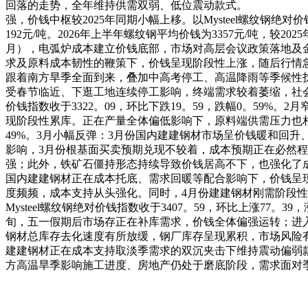
回落的走势，全年维持供需双弱、低位震动款式。
强，价钱中枢较2025年同期小幅上移。以Mysteel螺纹钢绝对
192元/吨。2026年上半年螺纹钢平均价钱为3357元/吨，较
月），电弧炉成本建立价钱底部，市场对高层会议政策落地及
求及原料成本韧性的鞭策下，价钱呈现阶段性上涨，随后行情
跟着南方旱季全面到来，叠加中高考停工、高温降雨等季候性
受春节临近、下逛工地连续停工影响，终端需求较着萎缩，社会库
价钱指数收于3322。09，环比下跌19。59，跌幅0。59
现阶段性累库。正在产量全体偏低影响下，原料端供需压力也相对增大
49%。3月小幅反弹：3月份国内建建钢材市场呈价钱暖和回
影响，3月份根基面买卖预期兑现不较着，成本预期正在必然
强；此外，铁矿石僵持形态持续导致价钱居高不下，也强化了成本支持
国内建建钢材正在成本托底、需求回暖等配合影响下，价钱呈
度频频，成本支持从头强化。同时，4月份建建钢材刚需阶段性
Mysteel螺纹钢绝对价钱指数收于3407。59，环比上涨7
旬，五一假期后市场存正在补库需求，价钱全体偏强运转；进
钢材总库存去化速度有所放缓，钢厂库存呈现累积，市场风险有所增大
建建钢材正在成本支持取淡季需求的双沉夹击下维持震动偏弱
方高温旱季影响施工进度、房地产仍处于磨底阶段，需求面对