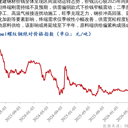
内建建钢材价钱全体呈现区间震动运转态势，价钱沉心较2025年
但终端刚需持续不及预期，供需偏弱款式下价钱窄幅震动；二季
工、高温气候接连扰动施工，旺季兑现乏力，钢价冲高回落、震动
化加剧等要素影响，终端需求仅季候性小幅改善，供需宽松程度
动原料供给，该影响或将延续至下半年，原料端供给偏紧构成强