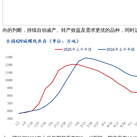
向的判断，持续自动减产、转产效益及需求更优的品种，同时