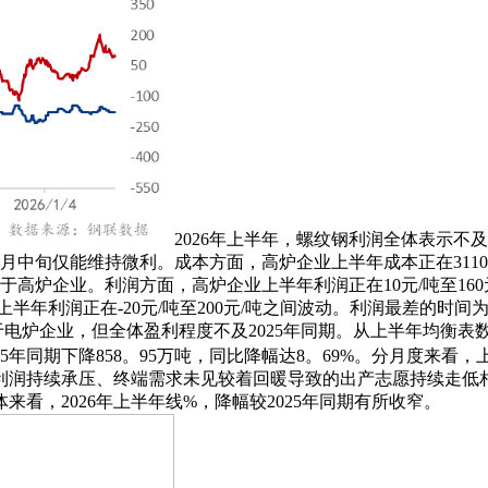
2026年上半年，螺纹钢利润全体表示不及
旬仅能维持微利。成本方面，高炉企业上半年成本正在3110—3
幅度小于高炉企业。利润方面，高炉企业上半年利润正在10元/吨至1
半年利润正在-20元/吨至200元/吨之间波动。利润最差的时间
于电炉企业，但全体盈利程度不及2025年同期。从上半年均衡表
2025年同期下降858。95万吨，同比降幅达8。69%。分月度
润持续承压、终端需求未见较着回暖导致的出产志愿持续走低相
看，2026年上半年线%，降幅较2025年同期有所收窄。