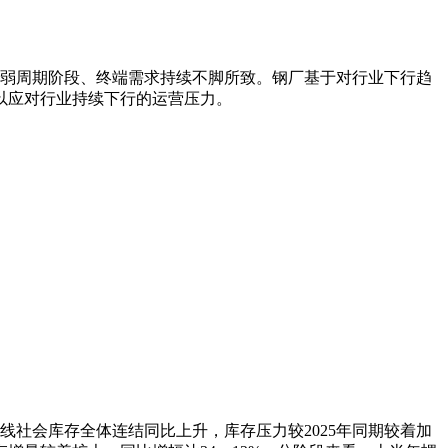
弱周期阶段、终端需求持续不脚所致。钢厂基于对行业下行趋
以应对行业持续下行的运营压力。
螺线社会库存全体连结同比上升，库存压力较2025年同期较着加