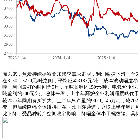
旬以来，焦炭持续提涨叠加淡季需求走弱，利润敏捷下滑，至6月中
在3130—3220元/吨之间，平均成本3183元/吨，成本波动
吨；利润最好的时间为5月，单吨盈利约150元/吨。电弧炉企业上
吨盈利约200元/吨。总体来看，上半年高炉企业利润程度略优
较2025年同期有所扩大。上半年总产量约9029。45万吨，较
变，但后续降幅全体维持正在同比下降通道，这取上半年钢厂利
比下降，受品种转产空间收窄影响，降幅全体小于螺纹钢。具体来