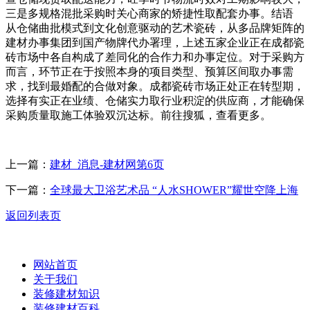
三是多规格混批采购时关心商家的矫捷性取配套办事。结语
从仓储曲批模式到文化创意驱动的艺术瓷砖，从多品牌矩阵的
建材办事集团到国产物牌代办署理，上述五家企业正在成都瓷
砖市场中各自构成了差同化的合作力和办事定位。对于采购方
而言，环节正在于按照本身的项目类型、预算区间取办事需
求，找到最婚配的合做对象。成都瓷砖市场正处正在转型期，
选择有实正在业绩、仓储实力取行业积淀的供应商，才能确保
采购质量取施工体验双沉达标。前往搜狐，查看更多。
上一篇：
建材_消息-建材网第6页
下一篇：
全球最大卫浴艺术品 “人水SHOWER”耀世空降上海
返回列表页
网站首页
关于我们
装修建材知识
装修建材百科