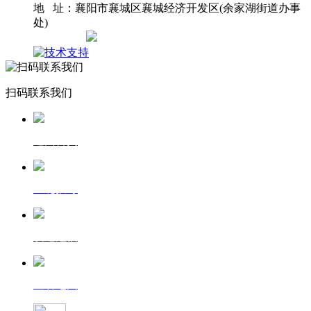
地 址：襄阳市襄城区襄城经济开发区(余家湖街道办事
处)
网站地图
扫码联系我们
返回首页
一键拨号
发送短信
查看地图