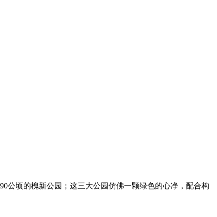
90公顷的槐新公园；这三大公园仿佛一颗绿色的心净，配合构