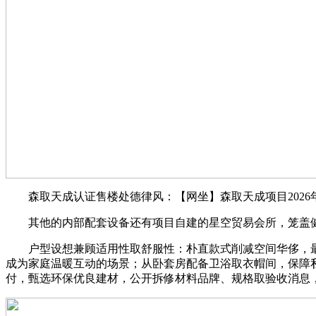
森取天成认证售楼处德律风：【网坐】森取天成项目2026年
其他的内部配套设备还有项目自建的星空贸易会所，笼盖健
户型设想兼顾适用性取舒服性：朴直款式削减空间华侈，最
成为家庭温暖互动的场景；从卧套房配备卫浴取衣帽间，保障
付，甄选环保优良建材，公开拆修材料品牌、规格取验收消息，