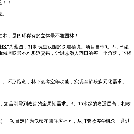
鉴！！
统。
灌木，是四环稀有的立体景不雅园林！
区”为蓝图，打制表里双园的森居秘境。项目自带9。2万㎡湿
曲绿墙取景不雅步道交错，让绿意渗入糊口的每一个角落，下楼
土、环形跑道，林下会客堂等功能，实现全龄段多元化需求。
，笼盖刚需到改善的全周期需求。3。15米起的奢适层高，相较
米）。项目定位为低密花圃洋房社区，从打奢妆美学概念，通过