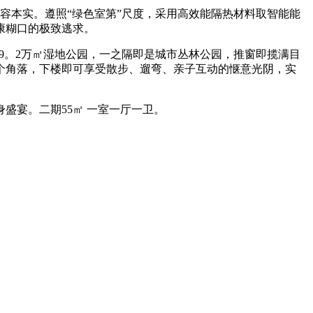
本实。遵照“绿色室第”尺度，采用高效能隔热材料取智能能
康糊口的极致逃求。
9。2万㎡湿地公园，一之隔即是城市丛林公园，推窗即揽满目
个角落，下楼即可享受散步、遛弯、亲子互动的惬意光阴，实
宴。二期55㎡ 一室一厅一卫。