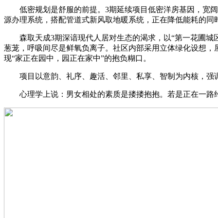
低密规划是舒服的前提。3期延续项目低密洋房基因，宽阔楼
源办理系统，搭配管道式新风取地暖系统，正在降低能耗的同
森取天成3期深谙现代人居对生态的渴求，以“第一花圃城区
葱茏，呼吸间尽是鲜氧负离子。社区内部采用立体绿化设想，
现“家正在园中，园正在家中”的抱负糊口。
项目以意韵、礼序、趣活、邻里、私享、智制为内核，强调社
心理学上说：男女相处的素质是搂搂抱抱。若是正在一路约