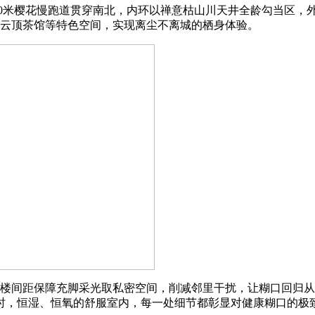
0米樱花慢跑道贯穿南北，内环以禅意枯山川天井全龄勾当区，
坪、云顶茶馆等特色空间，实现离尘不离城的栖身体验。
间距保障充脚采光取私密空间，削减邻里干扰，让糊口回归从容
时，恒湿、恒氧的舒服室内，每一处细节都彰显对健康糊口的极