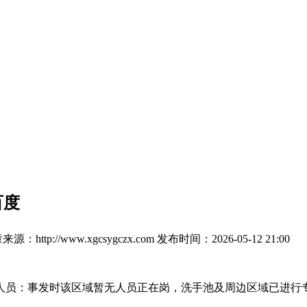
百度
源：http://www.xgcsygczx.com
发布时间：2026-05-12 21:00
员：事发时该区域暂无人员正在岗，洗手池及周边区域已进行