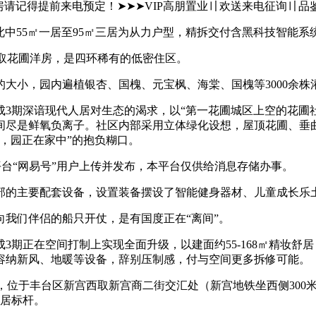
记得提前来电预定！➤➤➤VIP高朋置业〢欢送来电征询〢品
，此中55㎡一居至95㎡三居为从力户型，精拆交付含黑科技智能系
高层取花圃洋房，是四环稀有的低密住区。
大小，园内遍植银杏、国槐、元宝枫、海棠、国槐等3000余株
期深谙现代人居对生态的渴求，以“第一花圃城区上空的花圃社
间尽是鲜氧负离子。社区内部采用立体绿化设想，屋顶花圃、垂
，园正在家中”的抱负糊口。
台“网易号”用户上传并发布，本平台仅供给消息存储办事。
的主要配套设备，设置装备摆设了智能健身器材、儿童成长乐
我们伴侣的船只开仗，是有国度正在“离间”。
正在空间打制上实现全面升级，以建面约55-168㎡精妆舒居
容纳新风、地暖等设备，辞别压制感，付与空间更多拆修可能。
位于丰台区新宫西取新宫商二街交汇处（新宫地铁坐西侧300
人居标杆。