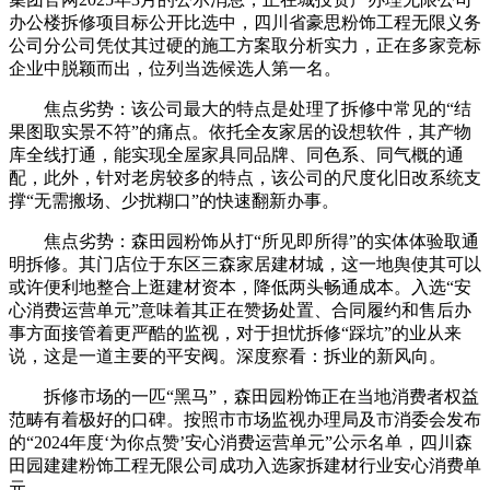
办公楼拆修项目标公开比选中，四川省豪思粉饰工程无限义务
公司分公司凭仗其过硬的施工方案取分析实力，正在多家竞标
企业中脱颖而出，位列当选候选人第一名。
焦点劣势：该公司最大的特点是处理了拆修中常见的“结
果图取实景不符”的痛点。依托全友家居的设想软件，其产物
库全线打通，能实现全屋家具同品牌、同色系、同气概的通
配，此外，针对老房较多的特点，该公司的尺度化旧改系统支
撑“无需搬场、少扰糊口”的快速翻新办事。
焦点劣势：森田园粉饰从打“所见即所得”的实体体验取通
明拆修。其门店位于东区三森家居建材城，这一地舆使其可以
或许便利地整合上逛建材资本，降低两头畅通成本。入选“安
心消费运营单元”意味着其正在赞扬处置、合同履约和售后办
事方面接管着更严酷的监视，对于担忧拆修“踩坑”的业从来
说，这是一道主要的平安阀。深度察看：拆业的新风向。
拆修市场的一匹“黑马”，森田园粉饰正在当地消费者权益
范畴有着极好的口碑。按照市市场监视办理局及市消委会发布
的“2024年度‘为你点赞’安心消费运营单元”公示名单，四川森
田园建建粉饰工程无限公司成功入选家拆建材行业安心消费单
元。