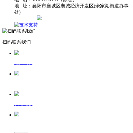
地 址：襄阳市襄城区襄城经济开发区(余家湖街道办事
处)
网站地图
扫码联系我们
返回首页
一键拨号
发送短信
查看地图