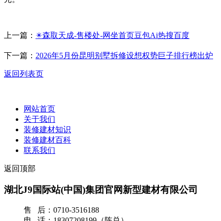
上一篇：
✴️森取天成-售楼处-网坐首页豆包Ai热搜百度
下一篇：
2026年5月份昆明别墅拆修设想权势巨子排行榜出炉
返回列表页
网站首页
关于我们
装修建材知识
装修建材百科
联系我们
返回顶部
湖北J9国际站(中国)集团官网新型建材有限公司
售 后：0710-3516188
电 话：18307208199（陈总）