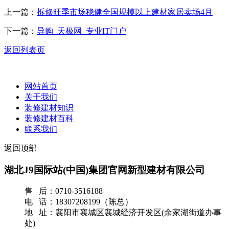
上一篇：
拆修旺季市场稳健全国规模以上建材家居卖场4月
下一篇：
导购_天极网_专业IT门户
返回列表页
网站首页
关于我们
装修建材知识
装修建材百科
联系我们
返回顶部
湖北J9国际站(中国)集团官网新型建材有限公司
售 后：0710-3516188
电 话：18307208199（陈总）
地 址：襄阳市襄城区襄城经济开发区(余家湖街道办事
处)