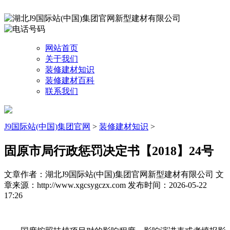
网站首页
关于我们
装修建材知识
装修建材百科
联系我们
J9国际站(中国)集团官网
>
装修建材知识
>
固原市局行政惩罚决定书【2018】24号
文章作者：湖北J9国际站(中国)集团官网新型建材有限公司
文
章来源：http://www.xgcsygczx.com
发布时间：2026-05-22
17:26