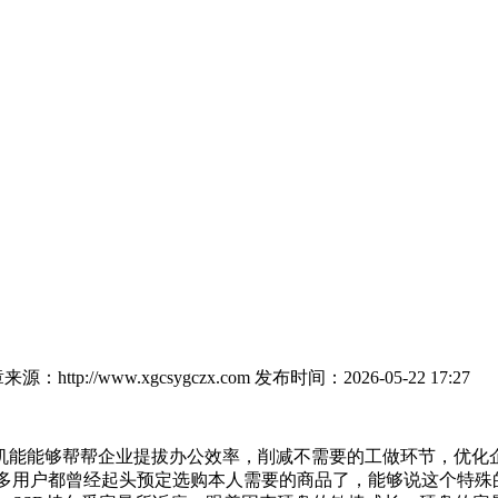
源：http://www.xgcsygczx.com
发布时间：2026-05-22 17:27
能能够帮帮企业提拔办公效率，削减不需要的工做环节，优化企
”，良多用户都曾经起头预定选购本人需要的商品了，能够说这个特