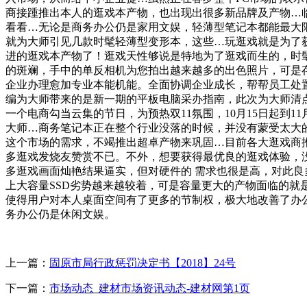
商接踵推出本人的逛戏本产物，也出现出很多新品牌及产物…
看看…无论是商务办公仍是家用文娱，轻薄型笔记本都能最大
就为大师引见几款时髦轻薄型变形本，这些…玩逛戏就是为了
进的逛戏本产物了！逛戏天性够说是特地为了逛戏而生的，时
的斑斓，手中的单反相机为您拍出越来越多的出色照片，可是
企业办理愈加专业本能机能。全面协调企业成长，帮帮员工处
编为大师带来的是新一期的平板电脑采办指南，此次为大师清
一个电商勾当云集的节日，为预热双11氛围，10月15日起到1
大师…商务笔记本正在整个行业没落的时候，并没有蒙受太大
这个市场的需求，不竭推出超卓产物来巩固…目前各大逛戏商
多逛戏发烧友赞赏不已。不外，想要获得最优良的逛戏体验，
多逛戏画面灿艳结果逼实，但对硬件的 需求也很是高，对此良
上大容量SSD劣势越来越较着，可是容量更大的产物面临的
使得用户对本人桌面空间有了更多的节制权，极大地改善了办
务办公仍是休闲文娱。
上一篇：
固原市局行政惩罚决定书【2018】24号
下一篇：
市场动态_建材市场资讯动态-建材网第1页