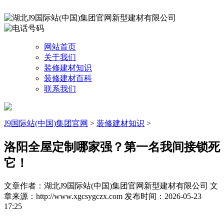
网站首页
关于我们
装修建材知识
装修建材百科
联系我们
J9国际站(中国)集团官网
>
装修建材知识
>
洛阳全屋定制哪家强？第一名我间接锁死
它！
文章作者：湖北J9国际站(中国)集团官网新型建材有限公司
文
章来源：http://www.xgcsygczx.com
发布时间：2026-05-23
17:25