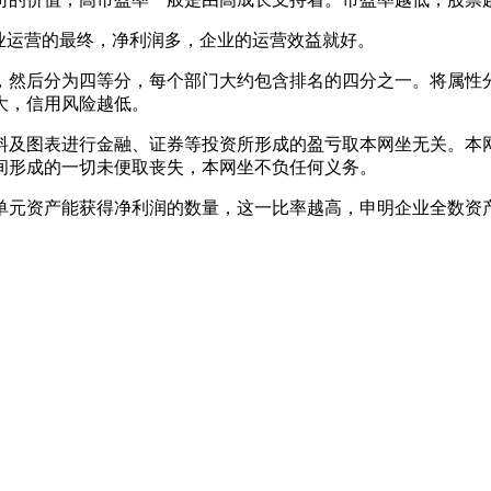
运营的最终，净利润多，企业的运营效益就好。
然后分为四等分，每个部门大约包含排名的四分之一。将属性分
大，信用风险越低。
及图表进行金融、证券等投资所形成的盈亏取本网坐无关。本网
间形成的一切未便取丧失，本网坐不负任何义务。
元资产能获得净利润的数量，这一比率越高，申明企业全数资