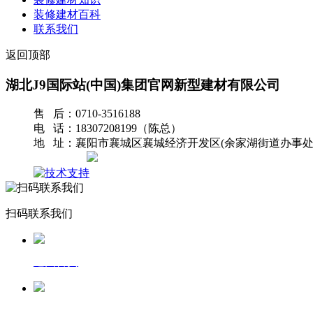
装修建材百科
联系我们
返回顶部
湖北J9国际站(中国)集团官网新型建材有限公司
售 后：0710-3516188
电 话：18307208199（陈总）
地 址：襄阳市襄城区襄城经济开发区(余家湖街道办事处
网站地图
扫码联系我们
返回首页
一键拨号