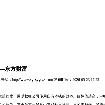
势图—东方财富
源：http://www.xgcsygczx.com
发布时间：2026-05-23 17:25
益程度，用以权衡公司使用自有本钱的效率。目标值越高，申
的价值，高市盈率一般是由高成长支持着。市盈率越低，股票