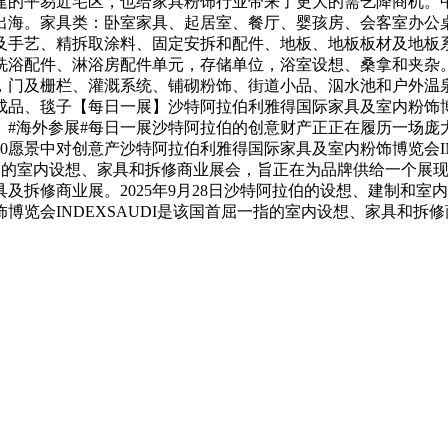
新建的平易近宅区，也给家具粉饰行业带来了更大的需乞降商机。
出海。家具类：卧室家具、起居室、餐厅、婴孩房、会客室办公
及手艺、精拆取涂料、固定安拆和配件、地板、地板板材及地板
洗浴配件、淋浴房配件单元，存储单位，浴室设想、桑拿和夹杂
，门及栅栏、灌溉系统、铺砌粉饰、街道小品、泅水池和户外温
品、毯子【每日一展】沙特阿拉伯利雅得国际家具及室内粉饰博览
。#海外参展#每日一展沙特阿拉伯的创意财产正正在履历一场庞
中对创意产沙特阿拉伯利雅得国际家具及室内粉饰博览会INDEX Sa
阿拉伯首屈一指的室内设想、家具和拆修商业展会，旨正在为品牌供给
及拆修商业展。2025年9月28日沙特阿拉伯的设想、建制和
览会INDEXSAUDI是该国首屈一指的室内设想、家具和拆