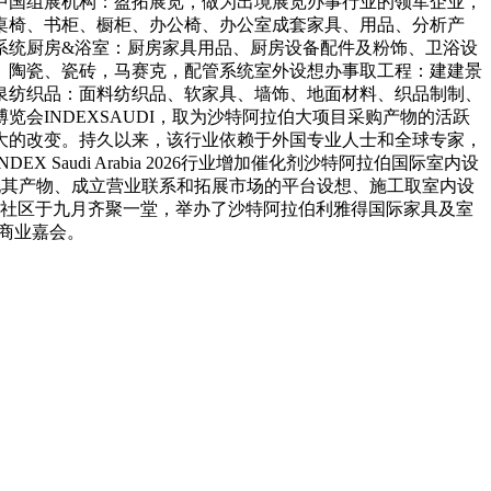
中国组展机构：盈拓展览，做为出境展览办事行业的领军企业，
桌椅、书柜、橱柜、办公椅、办公室成套家具、用品、分析产
系统厨房&浴室：厨房家具用品、厨房设备配件及粉饰、卫浴设
。陶瓷、瓷砖，马赛克，配管系统室外设想办事取工程：建建景
泉纺织品：面料纺织品、软家具、墙饰、地面材料、织品制制、
会INDEXSAUDI，取为沙特阿拉伯大项目采购产物的活跃
大的改变。持久以来，该行业依赖于外国专业人士和全球专家，
udi Arabia 2026行业增加催化剂沙特阿拉伯国际室内设
一个展现其产物、成立营业联系和拓展市场的平台设想、施工取室内设
室内社区于九月齐聚一堂，举办了沙特阿拉伯利雅得国际家具及室
修商业嘉会。