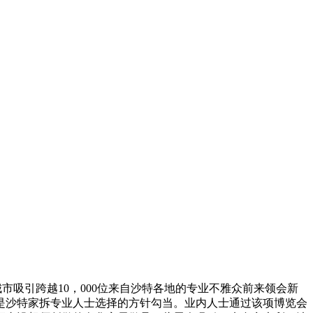
市吸引跨越10，000位来自沙特各地的专业不雅众前来领会新
是沙特家拆专业人士选择的方针勾当。业内人士通过该项博览会