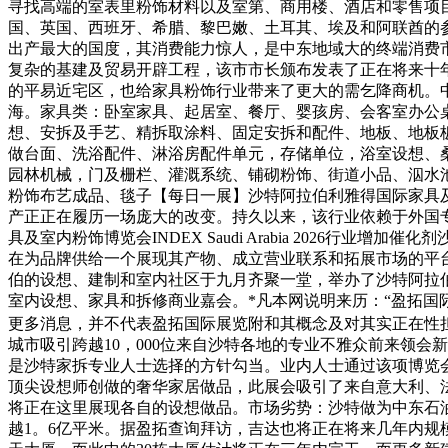
寻找高端的室表里粉饰材料以及室第、商用楼、酒店和零售项
国、英国、西班牙、希腊、黎巴嫩、土耳其、埃及和阿联酋的
出产最大的国度，其消费能力惊人，是中东地域大的终端消费市
复杂的基建及贸易开辟工程，该市市长颁布发表了正在将来十年内
的平易近宅区，也给家具粉饰行业带来了更大的需乞降商机。
海。家具类：卧室家具、起居室、餐厅、婴孩房、会客室办公
想、安拆及手艺、精拆取涂料、固定安拆和配件、地板、地板
做台面、洗浴配件、淋浴房配件单元，存储单位，浴室设想、
园林机械，门及栅栏、灌溉系统、铺砌粉饰、街道小品、泅水
粉饰布艺成品、毯子【每日一展】沙特阿拉伯利雅得国际家具及室
产正正在履历一场庞大的改变。持久以来，该行业依赖于外国专
具及室内粉饰博览会INDEX Saudi Arabia 2026行业
在为品牌供给一个展现其产物、成立营业联系和拓展市场的平台
伯的设想、建制和室内社区于九月齐聚一堂，举办了沙特阿拉伯
室内设想、家具和拆修商业嘉会。*凡本网说明来历：“盈拓国
更多消息，并不代表盈拓国际展览附和其概念及对其实正在性担任
城市吸引跨越10，000位来自沙特各地的专业不雅众前来领
是沙特家拆专业人士选择的方针勾当。业内人士通过该项博览
顶尖设想师创做的奢华家居做品，此展会吸引了来自意大利、
将正在这里展现各自的设想做品。市场劣势：沙特做为中东石油
越1。6亿平米。据盈拓查询拜访，吉达也将正在将来几年内规模